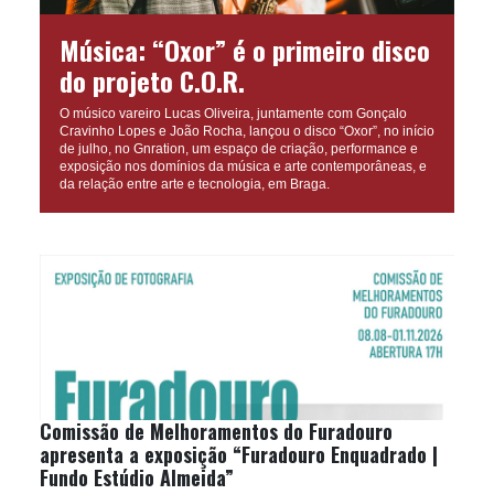
Música: “Oxor” é o primeiro disco
do projeto C.O.R.
O músico vareiro Lucas Oliveira, juntamente com Gonçalo
Cravinho Lopes e João Rocha, lançou o disco “Oxor”, no início
de julho, no Gnration, um espaço de criação, performance e
exposição nos domínios da música e arte contemporâneas, e
da relação entre arte e tecnologia, em Braga.
Comissão de Melhoramentos do Furadouro
apresenta a exposição “Furadouro Enquadrado |
Fundo Estúdio Almeida”