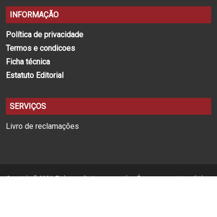
INFORMAÇÃO
Política de privacidade
Termos e condicoes
Ficha técnica
Estatuto Editorial
SERVIÇOS
Livro de reclamações
Copyright © 2026. Todos os direitos reservados. É expressamente proibida a
reprodução na totalidade ou em parte, em qualquer tipo de suporte, sem
prévia permissão por escrito.