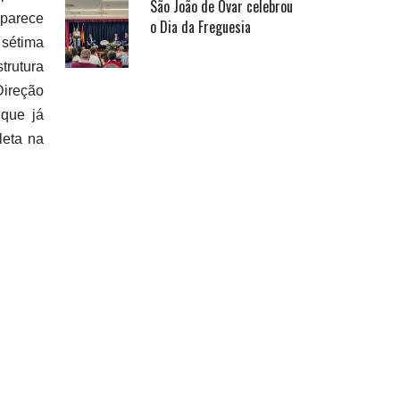
São João de Ovar celebrou
 parece
o Dia da Freguesia
 sétima
trutura
Direção
 que já
leta na