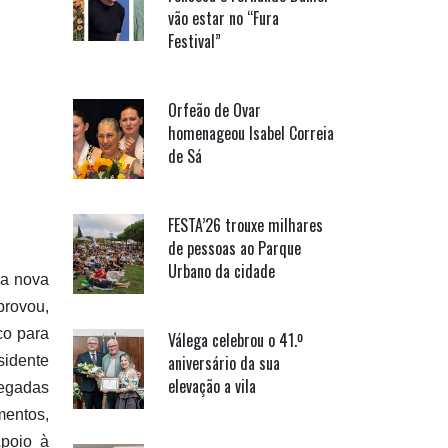
vão estar no “Fura
Festival”
Orfeão de Ovar
homenageou Isabel Correia
de Sá
FESTA’26 trouxe milhares
de pessoas ao Parque
Urbano da cidade
 a nova
provou,
co para
Válega celebrou o 41.º
aniversário da sua
sidente
elevação a vila
legadas
mentos,
poio à