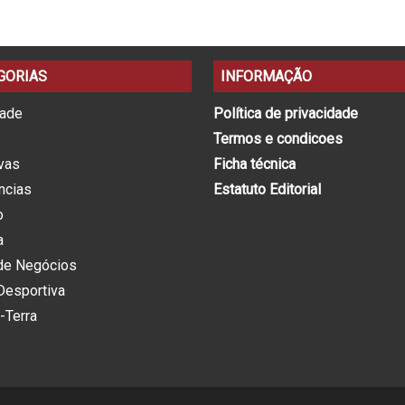
GORIAS
INFORMAÇÃO
dade
Política de privacidade
Termos e condicoes
ivas
Ficha técnica
ncias
Estatuto Editorial
o
a
de Negócios
Desportiva
-Terra