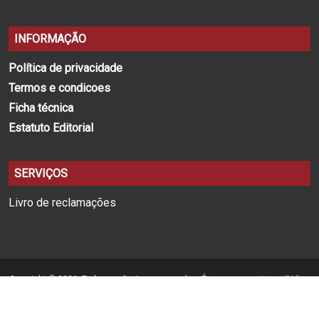
INFORMAÇÃO
Política de privacidade
Termos e condicoes
Ficha técnica
Estatuto Editorial
SERVIÇOS
Livro de reclamações
Copyright © 2026. Todos os direitos reservados. É expressamente proibida a
reprodução na totalidade ou em parte, em qualquer tipo de suporte, sem
prévia permissão por escrito.