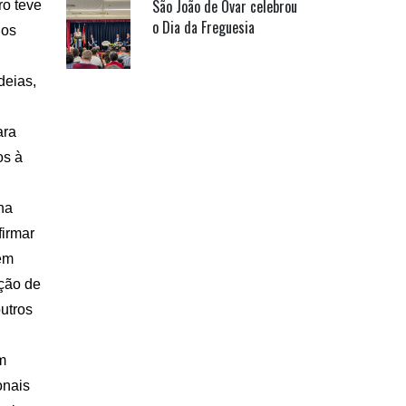
São João de Ovar celebrou
ro teve
o Dia da Freguesia
hos
deias,
ara
os à
na
firmar
em
ção de
outros
m
onais