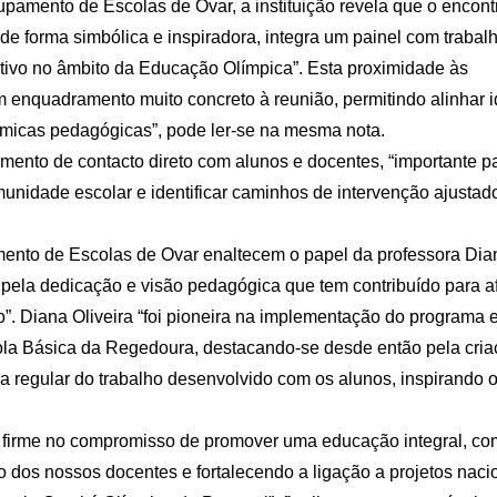
pamento de Escolas de Ovar, a instituição revela que o encont
 de forma simbólica e inspiradora, integra um painel com trabal
tivo no âmbito da Educação Olímpica”. Esta proximidade às
um enquadramento muito concreto à reunião, permitindo alinhar i
micas pedagógicas”, pode ler-se na mesma nota.
mento de contacto direto com alunos e docentes, “importante p
nidade escolar e identificar caminhos de intervenção ajustad
ento de Escolas de Ovar enaltecem o papel da professora Dia
 pela dedicação e visão pedagógica que tem contribuído para a
. Diana Oliveira “foi pioneira na implementação do programa 
la Básica da Regedoura, destacando-se desde então pela cria
lha regular do trabalho desenvolvido com os alunos, inspirando 
so firme no compromisso de promover uma educação integral, co
o dos nossos docentes e fortalecendo a ligação a projetos naci