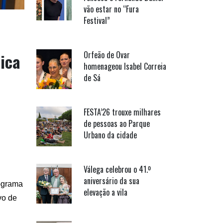
vão estar no “Fura
Festival”
Orfeão de Ovar
ica
homenageou Isabel Correia
de Sá
FESTA’26 trouxe milhares
de pessoas ao Parque
Urbano da cidade
Válega celebrou o 41.º
aniversário da sua
rograma
elevação a vila
vo de