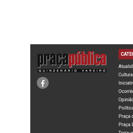
CATE
Atuali
Cultura
Iniciat
Ocorrê
Opiniã
Polític
Praça 
Praça 
Terra-a