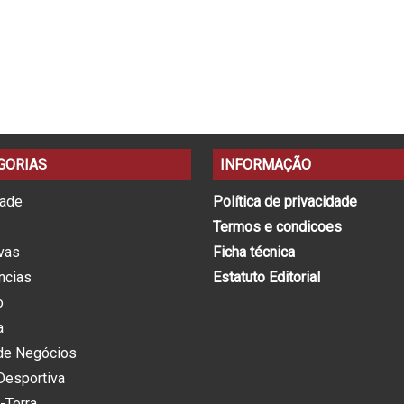
GORIAS
INFORMAÇÃO
dade
Política de privacidade
Termos e condicoes
ivas
Ficha técnica
ncias
Estatuto Editorial
o
a
de Negócios
Desportiva
-Terra