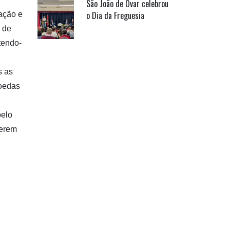
São João de Ovar celebrou
o Dia da Freguesia
ação e
o de
tendo-
s as
moedas
pelo
cerem