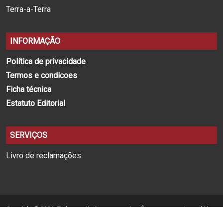
Terra-a-Terra
INFORMAÇÃO
Política de privacidade
Termos e condicoes
Ficha técnica
Estatuto Editorial
SERVIÇOS
Livro de reclamações
Copyright © 2026. Todos os direitos reservados. É expressamente proibida a
reprodução na totalidade ou em parte, em qualquer tipo de suporte, sem