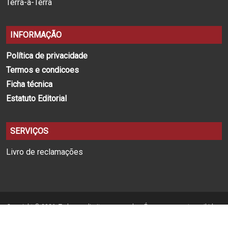
Terra-a-Terra
INFORMAÇÃO
Política de privacidade
Termos e condicoes
Ficha técnica
Estatuto Editorial
SERVIÇOS
Livro de reclamações
Copyright © 2026. Todos os direitos reservados. É expressamente proibida a
reprodução na totalidade ou em parte, em qualquer tipo de suporte, sem