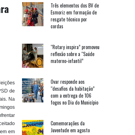
ara
Três elementos dos BV de
Esmoriz em formação de
resgate técnico por
cordas
“Rotary inspira” promoveu
reflexão sobre a “Saúde
materno-infantil”
Ovar responde aos
leições
“desafios da habitação”
 PSD de
com a entrega de 106
ais. Na
fogos no Dia do Município
omingos
frentar
Comemorações da
ceitado
Juventude em agosto
 tem em