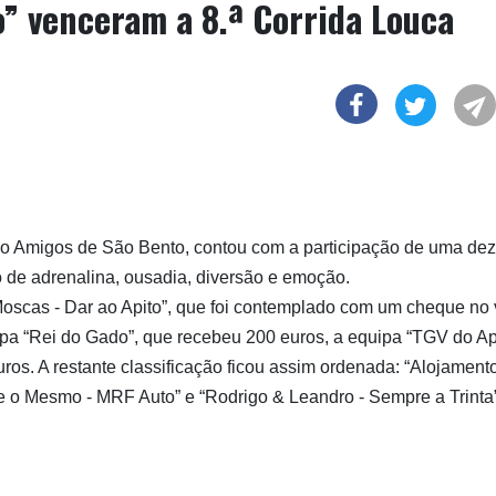
o” venceram a 8.ª Corrida Louca
ão Amigos de São Bento, contou com a participação de uma de
 de adrenalina, ousadia, diversão e emoção.
Moscas - Dar ao Apito”, que foi contemplado com um cheque no 
ipa “Rei do Gado”, que recebeu 200 euros, a equipa “TGV do A
 euros. A restante classificação ficou assim ordenada: “Alojament
e o Mesmo - MRF Auto” e “Rodrigo & Leandro - Sempre a Trinta”