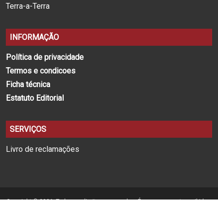
Terra-a-Terra
INFORMAÇÃO
Política de privacidade
Termos e condicoes
Ficha técnica
Estatuto Editorial
SERVIÇOS
Livro de reclamações
Copyright © 2026. Todos os direitos reservados. É expressamente proibida a
reprodução na totalidade ou em parte, em qualquer tipo de suporte, sem