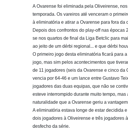
A Ovarense foi eliminada pela Oliveirense, nos 
temporada. Os vareiros até venceram o primeiro
à eliminatória e atirar a Ovarense para fora da
Depois dos confrontos do play-off nas épocas 2
se nos quartos de final da Liga Betclic para m
ao jeito de um dérbi regional... e que dérbi hou
O primeiro jogo desta eliminatória ficará para 
jogo, mas sim pelos acontecimentos que tivera
de 11 jogadores (seis da Ovarense e cinco da Ol
vencia por 64-46 e um lance entre Gustavo Te
jogadores das duas equipas, que não se contive
esteve interrompido durante muito tempo, mas 
naturalidade que a Ovarense geriu a vantagem n
A eliminatória estava longe de estar decidida 
dois jogadores à Oliveirense e três jogadores 
desfecho da série.