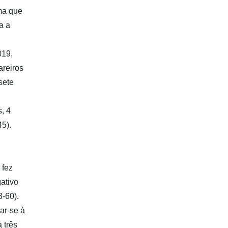
rma que
a a
019,
areiros
sete
, 4
45).
 fez
gativo
-60).
ar-se à
 três