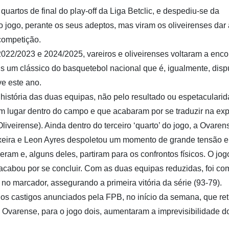
quartos de final do play-off da Liga Betclic, e despediu-se da
 jogo, perante os seus adeptos, mas viram os oliveirenses dar 
 competição.
022/2023 e 2024/2025, vareiros e oliveirenses voltaram a encon
ais um clássico do basquetebol nacional que é, igualmente, dis
ve este ano.
a história das duas equipas, não pelo resultado ou espetaculari
m lugar dentro do campo e que acabaram por se traduzir na ex
iveirense). Ainda dentro do terceiro ‘quarto’ do jogo, a Ovaren
ixeira e Leon Ayres despoletou um momento de grande tensão e
ram e, alguns deles, partiram para os confrontos físicos. O jog
acabou por se concluir. Com as duas equipas reduzidas, foi co
o marcador, assegurando a primeira vitória da série (93-79).
e os castigos anunciados pela FPB, no início da semana, que re
à Ovarense, para o jogo dois, aumentaram a imprevisibilidade d