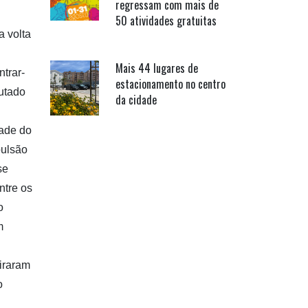
regressam com mais de
50 atividades gratuitas
a volta
Mais 44 lugares de
trar-
estacionamento no centro
putado
da cidade
dade do
pulsão
se
ntre os
o
m
tiraram
o