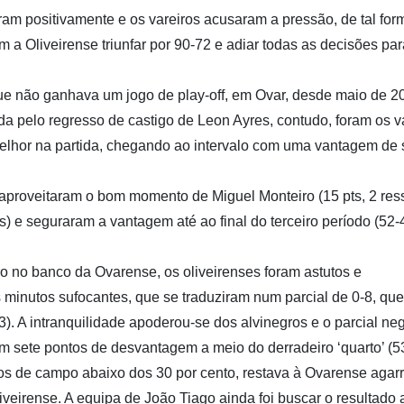
ram positivamente e os vareiros acusaram a pressão, de tal fo
a Oliveirense triunfar por 90-72 e adiar todas as decisões par
que não ganhava um jogo de play-off, em Ovar, desde maio de 2
da pelo regresso de castigo de Leon Ayres, contudo, foram os v
lhor na partida, chegando ao intervalo com uma vantagem de 
 aproveitaram o bom momento de Miguel Monteiro (15 pts, 2 ress
s) e seguraram a vantagem até ao final do terceiro período (52-
o no banco da Ovarense, os oliveirenses foram astutos e
s minutos sufocantes, que se traduziram num parcial de 0-8, que
). A intranquilidade apoderou-se dos alvinegros e o parcial ne
 sete pontos de desvantagem a meio do derradeiro ‘quarto’ (53
s de campo abaixo dos 30 por cento, restava à Ovarense agarr
veirense. A equipa de João Tiago ainda foi buscar o resultado a