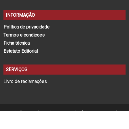
INFORMAÇÃO
Política de privacidade
Termos e condicoes
Ficha técnica
Estatuto Editorial
SERVIÇOS
Livro de reclamações
Copyright © 2026. Todos os direitos reservados. É expressamente proibida a
reprodução na totalidade ou em parte, em qualquer tipo de suporte, sem
prévia permissão por escrito.