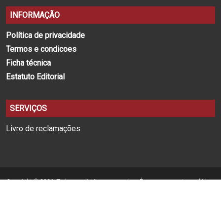
INFORMAÇÃO
Política de privacidade
Termos e condicoes
Ficha técnica
Estatuto Editorial
SERVIÇOS
Livro de reclamações
Copyright © 2026. Todos os direitos reservados. É expressamente proibida a
reprodução na totalidade ou em parte, em qualquer tipo de suporte, sem
prévia permissão por escrito.