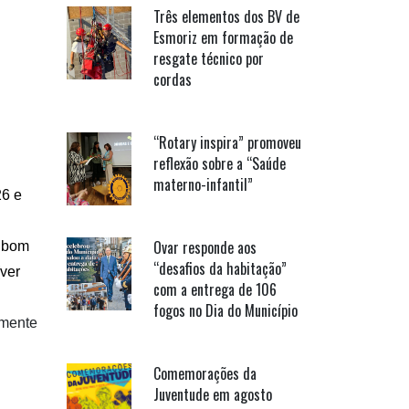
Três elementos dos BV de
Esmoriz em formação de
resgate técnico por
cordas
“Rotary inspira” promoveu
reflexão sobre a “Saúde
materno-infantil”
26 e
Ovar responde aos
e bom
“desafios da habitação”
(ver
com a entrega de 106
fogos no Dia do Município
rmente
Comemorações da
Juventude em agosto